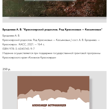
Броднева А. В. "Красноярский родослов. Род Красиковых — Касьяновых"
Броднева А. В.
Красноярский родослов. Род Красиковых — Касьяновых / сост. А. В. Броднева. —
Красноярск : КАСС, 2021. — 164 с.
ISBN 978-5-6045145-9-7
Издание осуществляется при поддержке государственной грантовой программы
Красноярского края «Книжное Красноярье»
250
р.