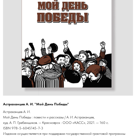
Астраханцев А. И. "Мой День Победы"
Астраханцев А. И.
Мой День Победы : повести и рассказы / А. И. Астраханцев,
худ. А. П. Гребенщиков. — Красноярск : ООО «КАСС», 2021. — 160 с.
ISBN 978-5-6045145-7-3
Издание осуществляется при поддержке государственной грантовой программы