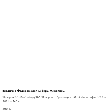
Владимир Федоров. Моя Сибирь. Живопись.
Федоров В.А. Моя Сибирь/ В.А. Федоров. — Красноярск: ООО «Типография КАСС»,
2021. — 140 с.
800
р.