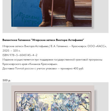
Валентина Гапеенко "Игарские затеси Виктора Астафьева"
Игарские затеси Виктора Астафьева / В. А. Гапеенко. – Красноярск: ООО «КАСС»,
2020. – 320 с.
ISBN 978–5–6045145–4–2
Издание осуществляется при поддержке государственной грантовой программы
Красноярского края «Книжное Красноярье».
Доставка Почтой россии с учетом упаковки — примерно 400 руб.
500
р.