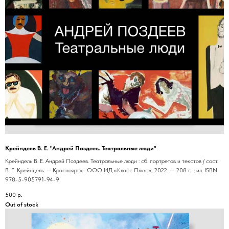
Крейндель В. Е. "Андрей Поздеев. Театральные люди"
Крейндель В. Е. Андрей Поздеев. Театральные люди : сб. портретов и текстов / сост.
В. Е. Крейндель. — Красноярск : ООО ИД «Класс Плюс», 2022. — 208 с. : ил. ISBN
978-5-905791-94-9
500
р.
Out of stock