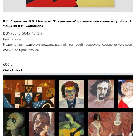
К.В. Карпухин. В.В. Овчаров. "На распутье: гражданская война в судьбах П.
Чащина и И. Соловьева"
ISBN978-5-6045145-3-9
Красноярск — 2020.
Издание при поддержке государственной грантовой программы Красноярского края
«Книжное Красноярье».
600
р.
Out of stock