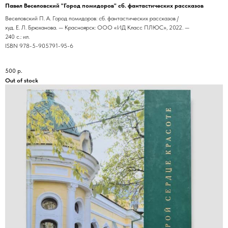
Павел Веселовский "Город помидоров" сб. фантастических рассказов
Веселовский П. А. Город помидоров: сб. фантастических рассказов /
худ. Е. Л. Брюханова. — Красноярск: ООО «ИД Класс ПЛЮС», 2022. —
240 с.: ил.
ISBN 978-5-905791-95-6
500
р.
Out of stock