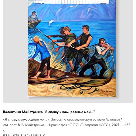
Валентина Майстренко "Я спешу к вам, родные мои..."
«Я спешу к вам, родные мои…». Затесь на сердце, которую оставил Астафьев /
Авт.‑сост. В. А. Майстренко. — Красноярск : ООО «Типография КАСС», 2021. — 452
с.
ISBN -978-5-6045145-5-9