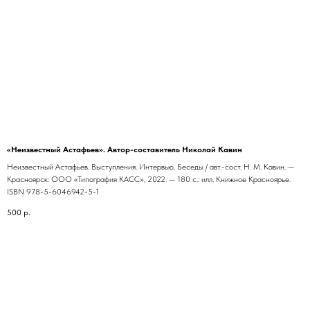
«Неизвестный Астафьев». Автор-составитель Николай Кавин
Неизвестный Астафьев. Выступления. Интервью. Беседы / авт.-сост. Н. М. Кавин. —
Красноярск: ООО «Типография КАСС», 2022. — 180 с.: илл. Книжное Красноярье.
ISBN 978-5-6046942-5-1
500
р.